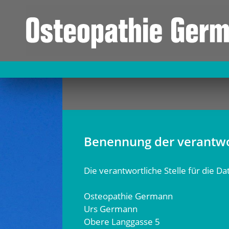
Benennung der verantwor
Die verantwortliche Stelle für die D
Osteopathie Germann
Urs Germann
Obere Langgasse 5